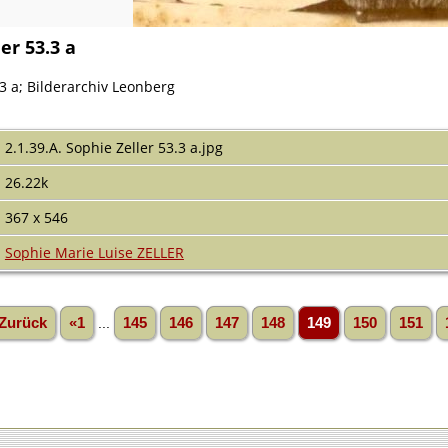
er 53.3 a
.3 a; Bilderarchiv Leonberg
2.1.39.A. Sophie Zeller 53.3 a.jpg
26.22k
367 x 546
Sophie Marie Luise ZELLER
Zurück
«1
...
145
146
147
148
149
150
151