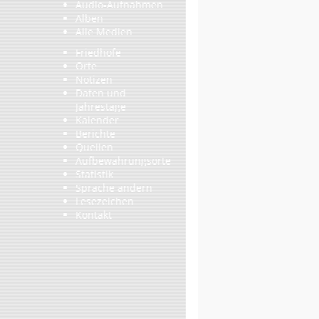
Audio-Aufnahmen
Alben
Alle Medien
Friedhöfe
Orte
Notizen
Daten und
Jahrestage
Kalender
Berichte
Quellen
Aufbewahrungsorte
Statistik
Sprache ändern
Lesezeichen
Kontakt