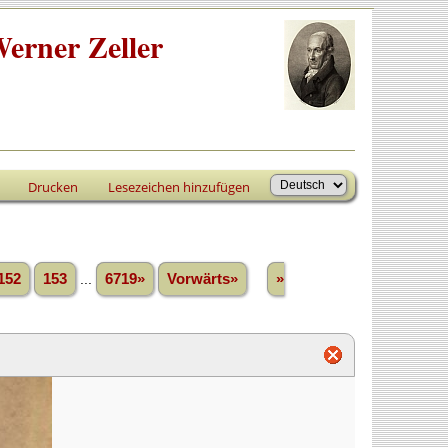
erner Zeller
Drucken
Lesezeichen hinzufügen
152
153
...
6719»
Vorwärts»
»