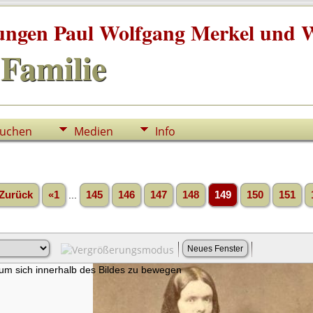
tungen Paul Wolfgang Merkel und W
Familie
uchen
Medien
Info
Zurück
«1
...
145
146
147
148
149
150
151