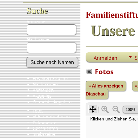
Suche
Familienstif
Vorname:
Unsere 
Nachname:
Anmelden
S
Fotos
Erweiterte Suche
Nachnamen
» Alles anzeigen
«
Anmelden
Diaschau
Aktuelles
Gesuchte Angaben
Fotos
Video-Aufnahmen
Dokumente
Geschichten
Grabsteine