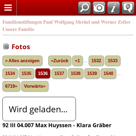
Familienstiftungen Paul Wolfgang Merkel und Werner Zeller
Unsere Familie
Fotos
» Alles anzeigen
«Zurück
«1
...
1532
1533
1534
1535
1536
1537
1538
1539
1540
...
6719»
Vorwärts»
Wird geladen...
92 III 04.007 Max Huyssen - Klara Gräber