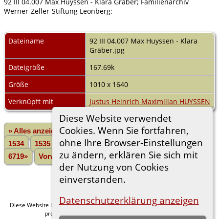
92 III 04.007 Max Huyssen - Klara Gräber; Familienarchiv
Werner-Zeller-Stiftung Leonberg:
Dateiname
92 III 04.007 Max Huyssen - Klara
Gräber.jpg
Dateigröße
167.69k
Größe
1010 x 1640
Verknüpft mit
Justus Heinrich Maximilian HUYSSEN
Diese Website verwendet
Cookies. Wenn Sie fortfahren,
» Alles anzeigen
«Zurück
«1
...
1532
1533
ohne Ihre Browser-Einstellungen
1534
1535
1536
1537
1538
1539
1540
...
zu ändern, erklären Sie sich mit
6719»
Vorwärts»
der Nutzung von Cookies
einverstanden.
Datenschutzerklärung anzeigen
Diese Website läuft mit
v. 15.0.1,
The Next Generation of Genealogy Sitebuilding
programmiert von Darrin Lythgoe © 2001-2026.