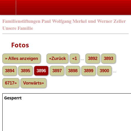
Familienstiftungen Paul Wolfgang Merkel und Werner Zeller
Unsere Familie
Fotos
» Alles anzeigen
«Zurück
«1
...
3892
3893
3894
3895
3896
3897
3898
3899
3900
...
6717»
Vorwärts»
Gesperrt