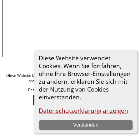
Diese Website verwendet
Cookies. Wenn Sie fortfahren,
ohne Ihre Browser-Einstellungen
Diese Website läuft mit
v. 15.0.1,
The Next Generation of Genealogy Sitebuilding
zu ändern, erklären Sie sich mit
programmiert von Darrin Lythgoe © 2001-2026.
der Nutzung von Cookies
Betreut von
. |
.
Florian Wiedner
Datenschutzerklärung
einverstanden.
Zur Desktop-Webseite wechseln
Datenschutzerklärung anzeigen
Verstanden