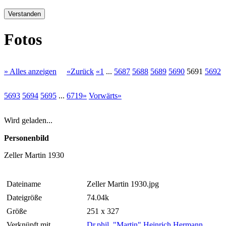
Verstanden
Fotos
» Alles anzeigen
«Zurück
«1
...
5687
5688
5689
5690
5691
5692
5693
5694
5695
...
6719»
Vorwärts»
Wird geladen...
Personenbild
Zeller Martin 1930
Dateiname
Zeller Martin 1930.jpg
Dateigröße
74.04k
Größe
251 x 327
Verknüpft mit
Dr.phil. "Martin" Heinrich Hermann