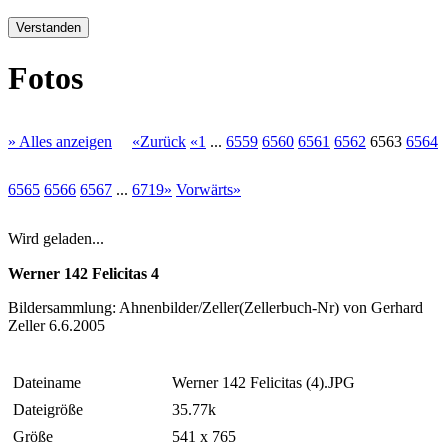
Verstanden
Fotos
» Alles anzeigen
«Zurück
«1
...
6559
6560
6561
6562
6563
6564
6565
6566
6567
...
6719»
Vorwärts»
Wird geladen...
Werner 142 Felicitas 4
Bildersammlung: Ahnenbilder/Zeller(Zellerbuch-Nr) von Gerhard
Zeller 6.6.2005
Dateiname
Werner 142 Felicitas (4).JPG
Dateigröße
35.77k
Größe
541 x 765