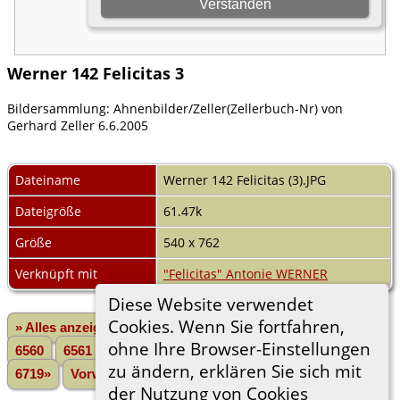
Werner 142 Felicitas 3
Bildersammlung: Ahnenbilder/Zeller(Zellerbuch-Nr) von
Gerhard Zeller 6.6.2005
Dateiname
Werner 142 Felicitas (3).JPG
Dateigröße
61.47k
Größe
540 x 762
Verknüpft mit
"Felicitas" Antonie WERNER
Diese Website verwendet
Cookies. Wenn Sie fortfahren,
» Alles anzeigen
«Zurück
«1
...
6558
6559
ohne Ihre Browser-Einstellungen
6560
6561
6562
6563
6564
6565
6566
...
zu ändern, erklären Sie sich mit
6719»
Vorwärts»
der Nutzung von Cookies