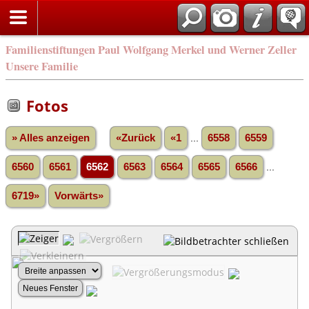
Familienstiftungen Paul Wolfgang Merkel und Werner Zeller
Unsere Familie
Fotos
» Alles anzeigen
«Zurück
«1
...
6558
6559
6560
6561
6562
6563
6564
6565
6566
...
6719»
Vorwärts»