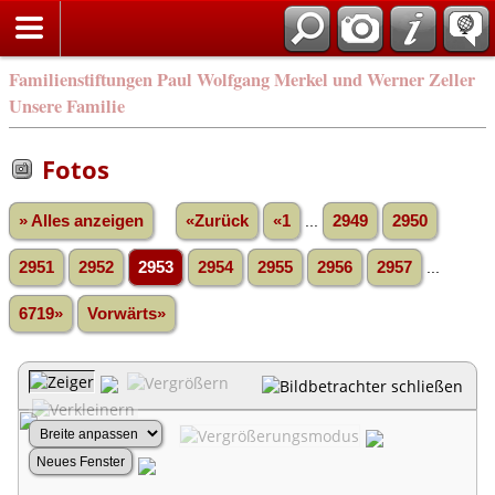
Familienstiftungen Paul Wolfgang Merkel und Werner Zeller
Unsere Familie
Fotos
» Alles anzeigen
«Zurück
«1
...
2949
2950
2951
2952
2953
2954
2955
2956
2957
...
6719»
Vorwärts»