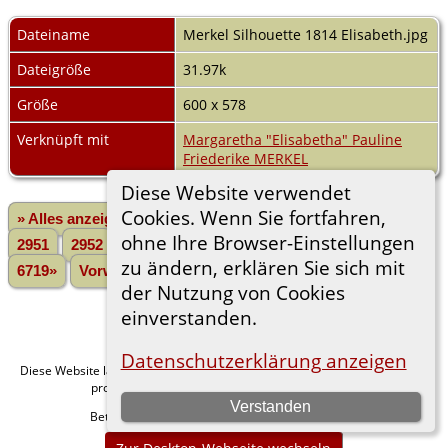
Dateiname
Merkel Silhouette 1814 Elisabeth.jpg
Dateigröße
31.97k
Größe
600 x 578
Verknüpft mit
Margaretha "Elisabetha" Pauline
Friederike MERKEL
Diese Website verwendet
Cookies. Wenn Sie fortfahren,
» Alles anzeigen
«Zurück
«1
...
2949
2950
ohne Ihre Browser-Einstellungen
2951
2952
2953
2954
2955
2956
2957
...
zu ändern, erklären Sie sich mit
6719»
Vorwärts»
der Nutzung von Cookies
einverstanden.
Datenschutzerklärung anzeigen
Diese Website läuft mit
v. 15.0.1,
The Next Generation of Genealogy Sitebuilding
programmiert von Darrin Lythgoe © 2001-2026.
Verstanden
Betreut von
. |
.
Florian Wiedner
Datenschutzerklärung