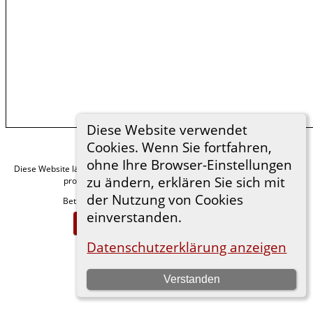
Diese Website verwendet
Cookies. Wenn Sie fortfahren,
ohne Ihre Browser-Einstellungen
Diese Website läuft mit
v. 15.0.1,
The Next Generation of Genealogy Sitebuilding
zu ändern, erklären Sie sich mit
programmiert von Darrin Lythgoe © 2001-2026.
der Nutzung von Cookies
Betreut von
. |
.
Florian Wiedner
Datenschutzerklärung
einverstanden.
Zur Desktop-Webseite wechseln
Datenschutzerklärung anzeigen
Verstanden