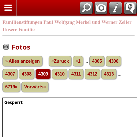
Familienstiftungen Paul Wolfgang Merkel und Werner Zeller
Unsere Familie
Fotos
» Alles anzeigen
«Zurück
«1
...
4305
4306
4307
4308
4309
4310
4311
4312
4313
...
6719»
Vorwärts»
Gesperrt