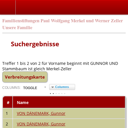
Familienstiftungen Paul Wolfgang Merkel und Werner Zeller
Unsere Familie
Suchergebnisse
Treffer 1 bis 2 von 2 für Vorname beginnt mit GUNNOR UND
Stammbaum ist gleich Merkel-Zeller
Verbreitungskarte
Columns
COL
UMN
S:
TOGGLE
#
Name
1
VON DÄNEMARK, Gunnor
2
VON DÄNEMARK, Gunnor