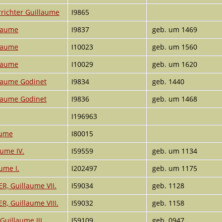
ichter Guillaume
I9865
laume
I9837
geb. um 1469
laume
I10023
geb. um 1560
laume
I10029
geb. um 1620
laume Godinet
I9834
geb. 1440
laume Godinet
I9836
geb. um 1468
I196963
aume
I80015
aume IV.
I59559
geb. um 1134
ume I.
I202497
geb. um 1175
, Guillaume VII.
I59034
geb. 1128
, Guillaume VIII.
I59032
geb. 1158
uillaume III.
I59109
geb. 0947