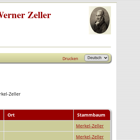
erner Zeller
Drucken
kel-Zeller
Ort
Stammbaum
Merkel-Zeller
Merkel-Zeller