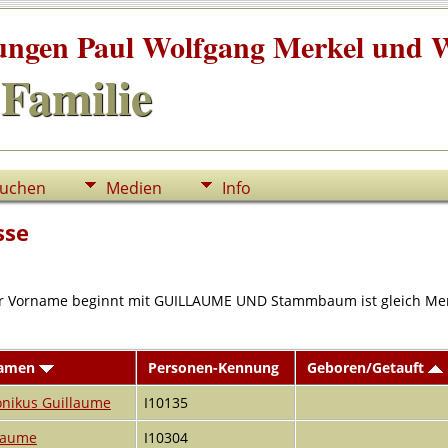
tungen Paul Wolfgang Merkel und W
Familie
uchen
Medien
Info
sse
 für Vorname beginnt mit GUILLAUME UND Stammbaum ist gleich Mer
namen
Personen-Kennung
Geboren/Getauft
nikus Guillaume
I10135
laume
I10304