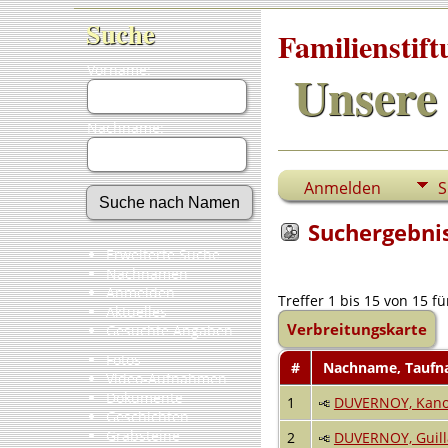
Suche
Familienstif
Vorname:
Unsere 
Nachname:
Anmelden
S
Suchergebni
Erweiterte Suche
Nachnamen
Anmelden
Treffer 1 bis 15 von 15
Aktuelles
Verbreitungskarte
Gesuchte Angaben
Fotos
#
Nachname, Tauf
Video-Aufnahmen
Dokumente
1
DUVERNOY, Kano
Geschichten
Grabsteine
2
DUVERNOY, Guil