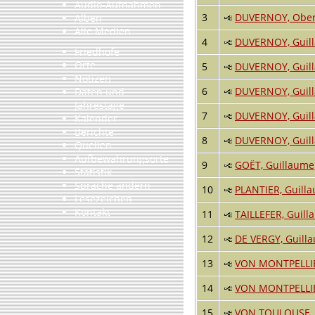
Audio-Aufnahmen
3
DUVERNOY, Oberr
Alben
Alle Medien
4
DUVERNOY, Guil
Friedhöfe
Orte
5
DUVERNOY, Guil
Notizen
6
DUVERNOY, Guil
Daten und
Jahrestage
7
DUVERNOY, Guil
Kalender
Berichte
8
DUVERNOY, Guil
Quellen
Aufbewahrungsorte
9
GOËT, Guillaume
Statistik
Sprache ändern
10
PLANTIER, Guill
Lesezeichen
Kontakt
11
TAILLEFER, Guill
12
DE VERGY, Guilla
13
VON MONTPELLIER
14
VON MONTPELLIER
15
VON TOULOUSE, G