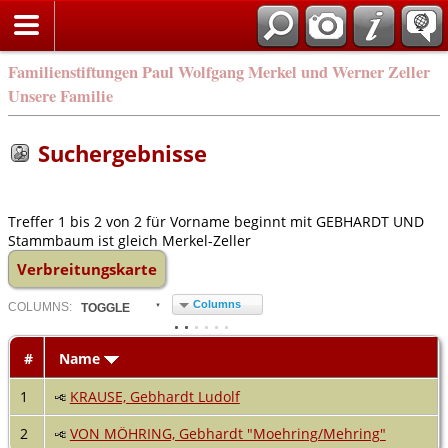
Familienstiftungen Paul Wolfgang Merkel und Werner Zeller
Unsere Familie
Suchergebnisse
Treffer 1 bis 2 von 2 für Vorname beginnt mit GEBHARDT UND
Stammbaum ist gleich Merkel-Zeller
Verbreitungskarte
Columns
COL
UMN
S:
TOGGLE
#
Name
1
KRAUSE, Gebhardt Ludolf
2
VON MÖHRING, Gebhardt "Moehring/Mehring"