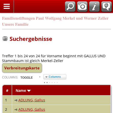
Familienstiftungen Paul Wolfgang Merkel und Werner Zeller
Unsere Familie
Suchergebnisse
Treffer 1 bis 24 von 24 für Vorname beginnt mit GALLUS UND
Stammbaum ist gleich Merkel-Zeller
Verbreitungskarte
Columns
COL
UMN
S:
TOGGLE
#
Name
1
ADLUNG, Gallus
2
ADLUNG, Gallus