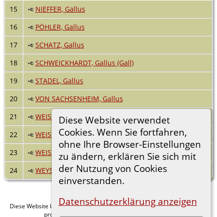
15
NIEFFER, Gallus
16
PÖHLER, Gallus
17
SCHATZ, Gallus
18
SCHWEICKHARDT, Gallus (Gall)
19
STADEL, Gallus
20
VON SACHSENHEIM, Gallus
21
WEISSER, Gallus
Diese Website verwendet
Cookies. Wenn Sie fortfahren,
22
WEISSER, Gallus
ohne Ihre Browser-Einstellungen
23
WEISSER, Gallus
zu ändern, erklären Sie sich mit
der Nutzung von Cookies
24
WEYSSER, Gallus Friedrich
einverstanden.
Datenschutzerklärung anzeigen
Diese Website läuft mit
v. 15.0.1,
The Next Generation of Genealogy Sitebuilding
programmiert von Darrin Lythgoe © 2001-2026.