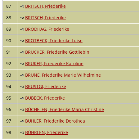
87
BRITSCH, Friederike
88
BRITSCH, Friederike
89
BRODHAG, Friederike
90
BROTBECK, Friederike Luise
91
BRÜCKER, Friederike Gottliebin
92
BRUKER, Friederike Karoline
93
BRUNE, Friederike Marie Wilhelmine
94
BRUSTGI, Friederike
95
BUBECK, Friederike
96
BÜCHELEN, Friederike Maria Christine
97
BÜHLER, Friederike Dorothea
98
BÜHRLEN, Friederike