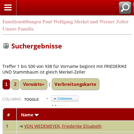
Familienstiftungen Paul Wolfgang Merkel und Werner Zeller
Unsere Familie
Suchergebnisse
Treffer 1 bis 500 von 938 für Vorname beginnt mit FRIEDERIKE
UND Stammbaum ist gleich Merkel-Zeller
Verbreitungskarte
|
1
2
Vorwärts»
Columns
COL
UMN
S:
TOGGLE
#
Name
1
VON WEDEMEYER, Friederike Elisabeth