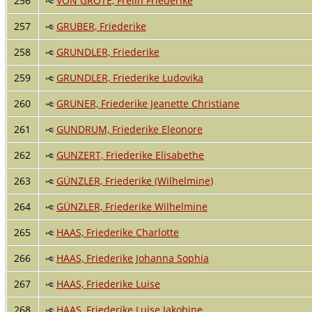
256
VON GROTE, Freiin Friederike
257
GRUBER, Friederike
258
GRUNDLER, Friederike
259
GRUNDLER, Friederike Ludovika
260
GRUNER, Friederike Jeanette Christiane
261
GUNDRUM, Friederike Eleonore
262
GUNZERT, Friederike Elisabethe
263
GÜNZLER, Friederike (Wilhelmine)
264
GÜNZLER, Friederike Wilhelmine
265
HAAS, Friederike Charlotte
266
HAAS, Friederike Johanna Sophia
267
HAAS, Friederike Luise
268
HAAS, Friederike Luise Jakobine