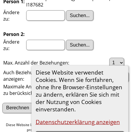
Person 1:
I187682
Ändere
zu:
Person 2:
Ändere
zu:
Max. Anzahl der Beziehungen:
Diese Website verwendet
Auch Beziehungen über einen Ehepartner
anzeigen:
Cookies. Wenn Sie fortfahren,
Maximale Anzahl der
ohne Ihre Browser-Einstellungen
zu berücksichtigenden Generationen:
zu ändern, erklären Sie sich mit
der Nutzung von Cookies
Suche nach anderen Verbindungen
einverstanden.
Datenschutzerklärung anzeigen
Diese Website läuft mit
v. 15.0.1,
The Next Generation of Genealogy Sitebuilding
programmiert von Darrin Lythgoe © 2001-2026.