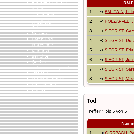
Audio-Aufnahmen
Nach
Alben
1
BALDWIN, Lulu
Alle Medien
2
HOLZAPFEL, J
Friedhöfe
Orte
3
SIEGRIST, Caro
Notizen
Daten und
4
SIEGRIST, Dor
Jahrestage
Kalender
5
SIEGRIST, Eda
Berichte
6
SIEGRIST, Jaco
Quellen
Aufbewahrungsorte
7
SIEGRIST, Sar
Statistik
Sprache ändern
8
SIEGRIST, Ver
Lesezeichen
Kontakt
Tod
Treffer 1 bis 5 von 5
Nach
1
GIRRBACH, Pau