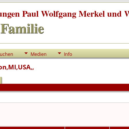
tungen Paul Wolfgang Merkel und W
Familie
uchen
Medien
Info
on,MI,USA,,