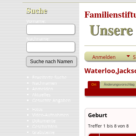
Suche
Familienstif
Vorname:
Unsere 
Nachname:
Anmelden
S
Waterloo,Jacks
Erweiterte Suche
Nachnamen
Ort
Änderungsvorschlag
Anmelden
Aktuelles
Gesuchte Angaben
Fotos
Geburt
Video-Aufnahmen
Dokumente
Treffer 1 bis 8 von 8
Geschichten
Grabsteine