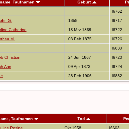
name, Taufnamen
Geburt
P
I6762
ohn G.
1858
I6717
line Catherine
13 Mrz 1869
I6722
othea M.
03 Feb 1875
I6726
I6839
b Christian
24 Jun 1867
I6720
ah Ann
09 Apr 1873
I6724
de
28 Feb 1906
I6832
name, Taufnamen
Tod
Pe
line Rosine
Okt 1958
I6603