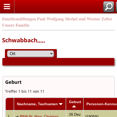
Familienstiftungen Paul Wolfgang Merkel und Werner Zeller
Unsere Familie
Schwabbach,,,,,
Geburt
Treffer 1 bis 11 von 11
Geburt
Nachname, Taufnamen
Personen-Kennu
26 Dez
1
BRAUN, Mag. Christian
I190591