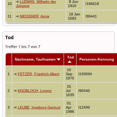
LUDWIG, Wilhelm der
8 Jun
10
I186618
Jüngere
1910
18 Jan
11
MEISSNER, Anna
I90441
1583
Tod
Treffer 1 bis 7 von 7
Tod
Nachname, Taufnamen
Personen-Kennung
10
1
FETZER, Friedrich Albert
Sep
I193694
1875
25
2
KNOBLOCH, Lorenz
Jul
I90440
1635
01
3
LEUBE, Ingeborg Gertrud
Apr
I12499
1986