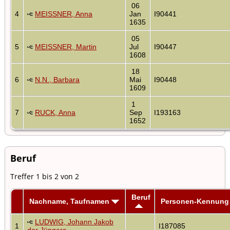
06
4
MEISSNER, Anna
Jan
I90441
1635
05
5
MEISSNER, Martin
Jul
I90447
1608
18
6
N.N., Barbara
Mai
I90448
1609
1
7
RUCK, Anna
Sep
I193163
1652
Beruf
Treffer 1 bis 2 von 2
Beruf
Nachname, Taufnamen
Personen-Kennung
LUDWIG, Johann Jakob
1
I187085
der Jüngere