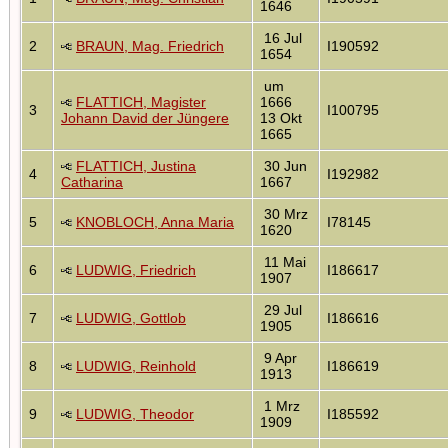
1646
16 Jul
2
BRAUN, Mag. Friedrich
I190592
1654
um
FLATTICH, Magister
1666
3
I100795
Johann David der Jüngere
13 Okt
1665
FLATTICH, Justina
30 Jun
4
I192982
Catharina
1667
30 Mrz
5
KNOBLOCH, Anna Maria
I78145
1620
11 Mai
6
LUDWIG, Friedrich
I186617
1907
29 Jul
7
LUDWIG, Gottlob
I186616
1905
9 Apr
8
LUDWIG, Reinhold
I186619
1913
1 Mrz
9
LUDWIG, Theodor
I185592
1909