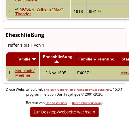
MOSER, Wilhelm "Max"
2
1918
I96179
Theodor
Eheschließung
Treffer 1 bis 1 von 1
Eheschließung
Familie
Familien-Kennung
St
Knobloch /
1
12 Nov 1605
F40671
Merk
Meißner
Diese Website läuft mit
v. 15.0.1,
The Next Generation of Genealogy Sitebuilding
programmiert von Darrin Lythgoe © 2001-2026.
Betreut von
. |
.
Florian Wiedner
Datenschutzerklärung
Zur Desktop-Webseite wechseln