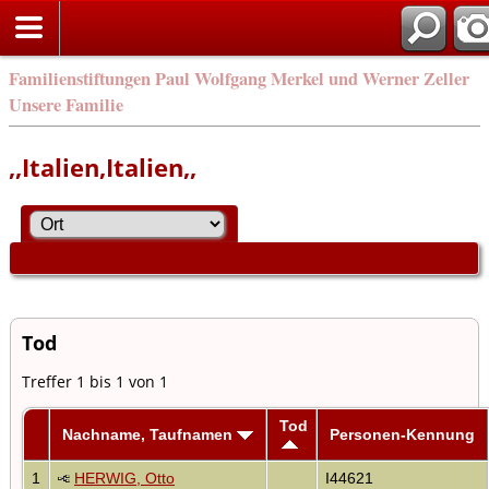
Familienstiftungen Paul Wolfgang Merkel und Werner Zeller
Unsere Familie
,,Italien,Italien,,
Tod
Treffer 1 bis 1 von 1
Tod
Nachname, Taufnamen
Personen-Kennung
1
HERWIG, Otto
I44621