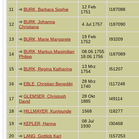
12 Feb
11
BURK, Barbara Sophie
I187088
1751
BURK, Johanna
12
4 Jul 1757
I187090
Christiana
19 Feb
13
BURK, Marie Margarete
I93209
1752
BURK, Markus Maximilian
08.06.1755
14
I187089
Philipp
18.06.1756
13 Mrz
15
BURK, Regina Katharina
I51207
1754
28 Mrz
16
EBLE, Christian Benedikt
I117248
1740
GLEMSER, Christoph
28 Okt
17
I49114
David
1885
18
HILLMAYER, Kunigunde
1568
I18277
08 Jul
19
KEPLER, Hanna
I30468
1930
20
LANG, Gottlob Karl
I157253