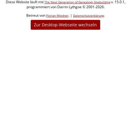
Diese Website läuft mit
v. 15.0.1,
The Next Generation of Genealogy Sitebuilding
programmiert von Darrin Lythgoe © 2001-2026.
Betreut von
. |
.
Florian Wiedner
Datenschutzerklärung
Zur Desktop-Webseite wechseln