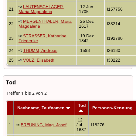
LAUTENSCHLAGER,
12 Jun
21
I157756
Maria Magdalena
1705
MERGENTHALER, Maria
26 Dez
22
I33214
Magdalena
1617
STRASSER, Katharine
19 Dez
23
I192780
Friederike
1842
24
THUMM, Andreas
1593
I26180
25
VOLZ, Elisabeth
I33222
Tod
Treffer 1 bis 2 von 2
Tod
Nachname, Taufnamen
Personen-Kennung
12
1
BREUNING, Mag. Josef
Jul
I18276
1637