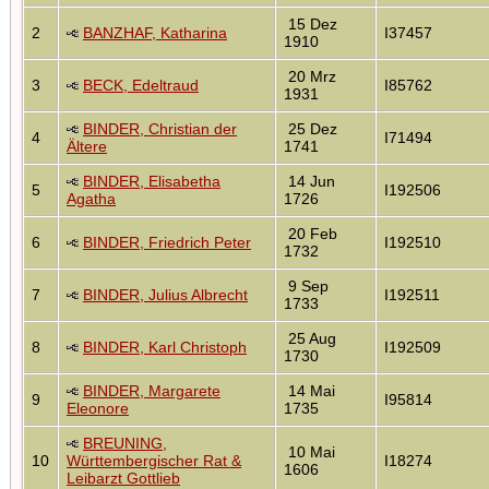
15 Dez
2
BANZHAF, Katharina
I37457
1910
20 Mrz
3
BECK, Edeltraud
I85762
1931
BINDER, Christian der
25 Dez
4
I71494
Ältere
1741
BINDER, Elisabetha
14 Jun
5
I192506
Agatha
1726
20 Feb
6
BINDER, Friedrich Peter
I192510
1732
9 Sep
7
BINDER, Julius Albrecht
I192511
1733
25 Aug
8
BINDER, Karl Christoph
I192509
1730
BINDER, Margarete
14 Mai
9
I95814
Eleonore
1735
BREUNING,
10 Mai
10
Württembergischer Rat &
I18274
1606
Leibarzt Gottlieb