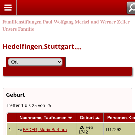
Familienstiftungen Paul Wolfgang Merkel und Werner Zeller
Unsere Familie
Hedelfingen,Stuttgart,,,,
Geburt
Treffer 1 bis 25 von 25
Nachname, Taufnamen
Geburt
Personen-Ke
26 Feb
1
BADER, Maria Barbara
I117292
1742