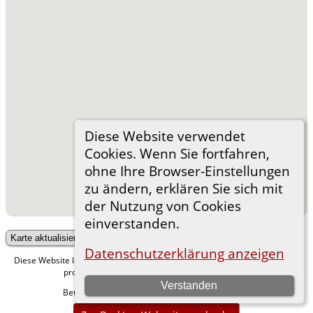
Diese Website verwendet
Cookies. Wenn Sie fortfahren,
ohne Ihre Browser-Einstellungen
zu ändern, erklären Sie sich mit
der Nutzung von Cookies
einverstanden.
Nummern und Pins entfernen
Datenschutzerklärung anzeigen
Diese Website läuft mit
v. 15.0.1,
The Next Generation of Genealogy Sitebuilding
programmiert von Darrin Lythgoe © 2001-2026.
Verstanden
Betreut von
. |
.
Florian Wiedner
Datenschutzerklärung