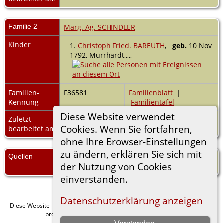
Familie 2
Marg. Ag. SCHINDLER
Kinder
1.
Christoph Fried. BAREUTH
,
geb.
10 Nov
1792, Murrhardt,,,,,
Familien-
F36581
Familienblatt
|
Kennung
Familientafel
Diese Website verwendet
Zuletzt
15 Jan 2014
Cookies. Wenn Sie fortfahren,
bearbeitet am
ohne Ihre Browser-Einstellungen
zu ändern, erklären Sie sich mit
Quellen
[
S109
] Heinz Müller, Hochberg, Müller,
der Nutzung von Cookies
U&H 4.
einverstanden.
Datenschutzerklärung anzeigen
Diese Website läuft mit
v. 15.0.1,
The Next Generation of Genealogy Sitebuilding
programmiert von Darrin Lythgoe © 2001-2026.