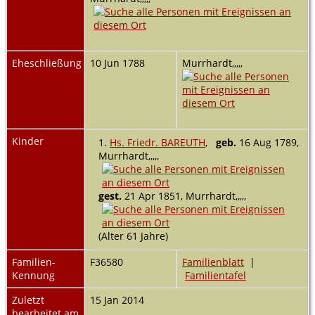
Eheschließung
10 Jun 1788
Murrhardt,,,,,
Kinder
1.
Hs. Friedr. BAREUTH
,
geb.
16 Aug 1789,
Murrhardt,,,,,
gest.
21 Apr 1851, Murrhardt,,,,,
(Alter 61 Jahre)
Familien-
F36580
Familienblatt
|
Kennung
Familientafel
Zuletzt
15 Jan 2014
bearbeitet am