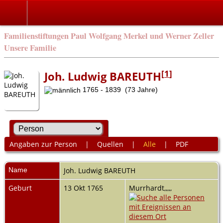
Familienstiftungen Paul Wolfgang Merkel und Werner Zeller
Unsere Familie
[
1
]
Joh. Ludwig BAREUTH
1765 - 1839 (73 Jahre)
Angaben zur Person
|
Quellen
|
Alle
|
PDF
Name
Joh. Ludwig
BAREUTH
Geburt
13 Okt 1765
Murrhardt,,,,,