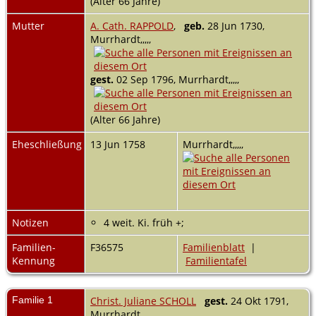
(Alter 66 Jahre)
Mutter
A. Cath. RAPPOLD
,
geb.
28 Jun 1730,
Murrhardt,,,,,
gest.
02 Sep 1796, Murrhardt,,,,,
(Alter 66 Jahre)
Eheschließung
13 Jun 1758
Murrhardt,,,,,
Notizen
4 weit. Ki. früh +;
Familien-
F36575
Familienblatt
|
Kennung
Familientafel
Familie 1
Christ. Juliane SCHOLL
gest.
24 Okt 1791,
Murrhardt,,,,,