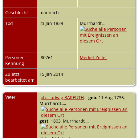
Geschlecht
männlich
Tod
23 Jan 1839
Murrhardt,,,,,
Personen-
I80761
Merkel-Zeller
Kennung
Zuletzt
15 Jan 2014
bearbeitet am
Vater
Joh. Ludwig BAREUTH
,
geb.
11 Aug 1736,
Murrhardt,,,,,
gest.
1803, Murrhardt,,,,,