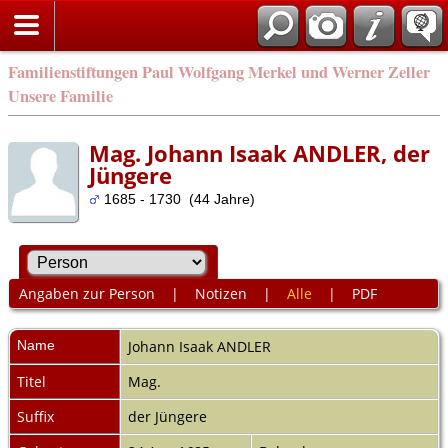
Familienstiftungen Paul Wolfgang Merkel und Werner Zeller
Unsere Familie
Mag. Johann Isaak ANDLER, der
Jüngere
1685 - 1730 (44 Jahre)
Angaben zur Person
|
Notizen
|
Alle
|
PDF
Name
Johann Isaak
ANDLER
Titel
Mag.
Suffix
der Jüngere