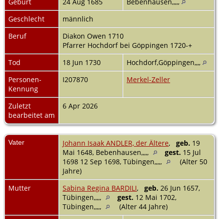
Geburt
24 Aug 1685
Bebenhausen,,,,,
Geschlecht
männlich
Beruf
Diakon Owen 1710
Pfarrer Hochdorf bei Göppingen 1720-+
Tod
18 Jun 1730
Hochdorf,Göppingen,,,,
Personen-
I207870
Merkel-Zeller
Kennung
Zuletzt
6 Apr 2026
bearbeitet am
Vater
Johann Isaak ANDLER, der Ältere
,
geb.
19
Mai 1648, Bebenhausen,,,,,
gest.
15 Jul
1698 12 Sep 1698, Tübingen,,,,,
(Alter 50
Jahre)
Mutter
Sabina Regina BARDILI
,
geb.
26 Jun 1657,
Tübingen,,,,,
gest.
12 Mai 1702,
Tübingen,,,,,
(Alter 44 Jahre)