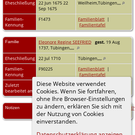
Eheschließung
22 Jun 1675 22
Weilheim,Tübingen,,,,
Sep 1675
Familien-
F1473
Familienblatt
|
Kennung
Familientafel
Familie
Eleonore Regine SEEFRIED
gest.
19 Aug
1737, Tübingen,,,,,
Eheschließung
22 Jul 1710
Tübingen,,,,,
Familien-
F90225
Familienblatt
|
Kennung
Familientafel
Diese Website verwendet
Zuletzt
6 Apr 2026
Cookies. Wenn Sie fortfahren,
bearbeitet am
ohne Ihre Browser-Einstellungen
zu ändern, erklären Sie sich mit
Notizen
https://www.wkgo.de/personen/suchedetail?
der Nutzung von Cookies
sw=gnd:GNDPFB97
einverstanden.
Datenschutzerklärung anzeigen