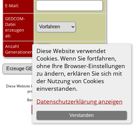
E-Mail:
GEDCOM-
Datei
erzeugen
ab:
Anzahl
Diese Website verwendet
Generationen:
Cookies. Wenn Sie fortfahren,
ohne Ihre Browser-Einstellungen
zu ändern, erklären Sie sich mit
der Nutzung von Cookies
Diese Website läuft mit
v. 15.0.1,
The Next Generation of Genealogy Sitebuilding
einverstanden.
programmiert von Darrin Lythgoe © 2001-2026.
Betreut von
. |
.
Datenschutzerklärung anzeigen
Florian Wiedner
Datenschutzerklärung
Zur Desktop-Webseite wechseln
Verstanden