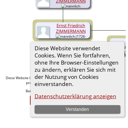
ZIMMERMANN
Ernst Friedrich
ZIMMERMANN
(1726-
1790)
Diese Website verwendet
Cookies. Wenn Sie fortfahren,
ohne Ihre Browser-Einstellungen
zu ändern, erklären Sie sich mit
der Nutzung von Cookies
Diese Website läuft mit
v. 15.0.1,
The Next Generation of Genealogy Sitebuilding
programmiert von Darrin Lythgoe © 2001-2026.
einverstanden.
Betreut von
. |
.
Florian Wiedner
Datenschutzerklärung
Datenschutzerklärung anzeigen
Zur Desktop-Webseite wechseln
Verstanden