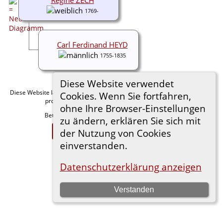
1769-
Carl Ferdinand HEYD
1755-1835
Diese Website verwendet
Diese Website läuft mit
v. 15.0.1,
The Next Generation of Genealogy Sitebuilding
Cookies. Wenn Sie fortfahren,
programmiert von Darrin Lythgoe © 2001-2026.
ohne Ihre Browser-Einstellungen
Betreut von
. |
.
Florian Wiedner
Datenschutzerklärung
zu ändern, erklären Sie sich mit
Zur Desktop-Webseite wechseln
der Nutzung von Cookies
einverstanden.
Datenschutzerklärung anzeigen
Verstanden