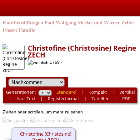
Familienstiftungen Paul Wolfgang Merkel und Werner Zeller
Unsere Familie
Christofine (Christosine) Regine
ZECH
1769 -
Generationen:
Standard
|
Kompakt
|
Vertikal
|
Nur Text
|
Registerformat
|
Tabellen
|
PDF
Ziehen oder scrollen, um mehr zu sehen
Christofine (Christosine)
Regine ZECH