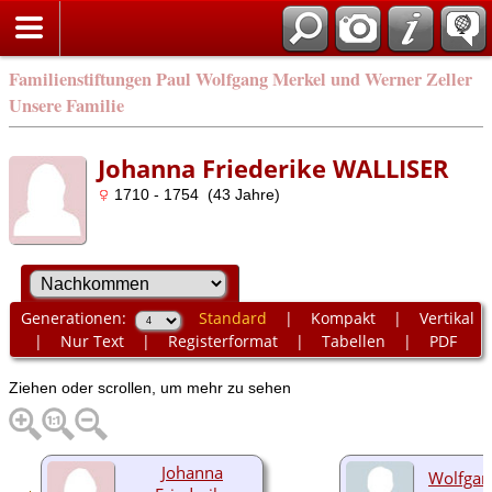
Familienstiftungen Paul Wolfgang Merkel und Werner Zeller
Unsere Familie
Johanna Friederike WALLISER
1710 - 1754 (43 Jahre)
Generationen:
Standard
|
Kompakt
|
Vertikal
|
Nur Text
|
Registerformat
|
Tabellen
|
PDF
Ziehen oder scrollen, um mehr zu sehen
Johanna
Wolfgan