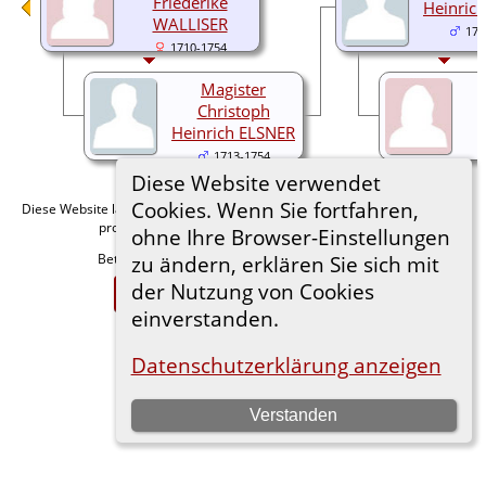
Friederike
Heinric
WALLISER
174
1710-1754
Magister
Christoph
Heinrich ELSNER
1713-1754
Diese Website verwendet
Cookies. Wenn Sie fortfahren,
Diese Website läuft mit
v. 15.0.1,
The Next Generation of Genealogy Sitebuilding
programmiert von Darrin Lythgoe © 2001-2026.
ohne Ihre Browser-Einstellungen
Betreut von
. |
.
zu ändern, erklären Sie sich mit
Florian Wiedner
Datenschutzerklärung
der Nutzung von Cookies
Zur Desktop-Webseite wechseln
einverstanden.
Datenschutzerklärung anzeigen
Verstanden