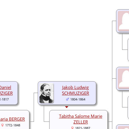
Daniel
Jakob Ludwig
ZIGER
SCHMUZIGER
2-1817
1804-1864
Tabitha Salome Marie
aria BERGER
ZELLER
1772-1848
1821-1887