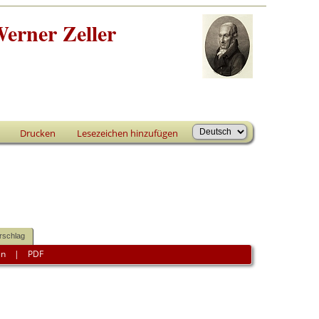
erner Zeller
Drucken
Lesezeichen hinzufügen
rschlag
en
|
PDF