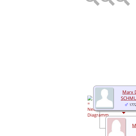
Audio-Aufnahmen
Alben
Alle Medien
Friedhöfe
Orte
Notizen
Daten und
Jahrestage
Kalender
Berichte
Quellen
Aufbewahrungsorte
Statistik
Sprache ändern
Lesezeichen
Kontakt
Marx 
SCHMU
177
M