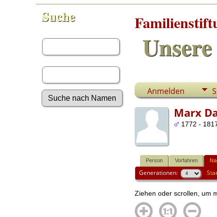
Suche
Familienstif
Vorname:
Unsere 
Nachname:
Anmelden
S
Marx D
Erweiterte Suche
1772 - 1817
Nachnamen
Anmelden
Aktuelles
Gesuchte Angaben
Person
Vorfahren
Na
Generationen:
Sta
Fotos
Video-Aufnahmen
Dokumente
Ziehen oder scrollen, um 
Geschichten
Grabsteine