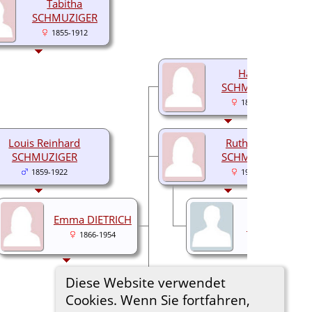
Tabitha
SCHMUZIGER
1855-1912
Hanny
SCHMUZIGER
1898-1982
Louis Reinhard
Ruth Bertha
SCHMUZIGER
SCHMUZIGER
1859-1922
1900-1974
Alessandro
Emma DIETRICH
Rodolfo STE
1866-1954
1899-1975
Diese Website verwendet
Siegfried Walter
SCHMUZIGER
Cookies. Wenn Sie fortfahren,
1906-1979