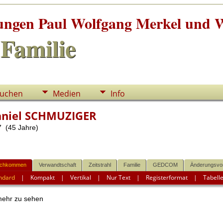
tungen Paul Wolfgang Merkel und W
Familie
uchen
Medien
Info
aniel SCHMUZIGER
 (45 Jahre)
chkommen
Verwandtschaft
Zeitstrahl
Familie
GEDCOM
Änderungsvo
ndard
|
Kompakt
|
Vertikal
|
Nur Text
|
Registerformat
|
Tabell
mehr zu sehen