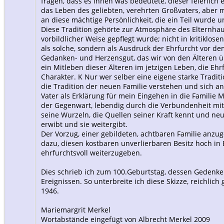
fragen, dass es ihnen was bedeutete, dieser feierlich 
das Leben des geliebten, verehrten Großvaters, aber 
an diese mächtige Persönlichkeit, die ein Teil wurde u
Diese Tradition gehörte zur Atmosphäre des Elternhaus
vorbildlicher Weise gepflegt wurde; nicht in kritiklos
als solche, sondern als Ausdruck der Ehrfurcht vor 
Gedanken- und Herzensgut, das wir von den Älteren
ein Mitleben dieser Älteren im jetzigen Leben, die Ehrf
Charakter. K Nur wer selber eine eigene starke Traditi
die Tradition der neuen Familie verstehen und sich a
Vater als Erklärung für mein Eingehen in die Familie M
der Gegenwart, lebendig durch die Verbundenheit mit
seine Wurzeln, die Quellen seiner Kraft kennt und ne
erwibt und sie weitergibt.
Der Vorzug, einer gebildeten, achtbaren Familie anzug
dazu, diesen kostbaren unverlierbaren Besitz hoch in
ehrfurchtsvoll weiterzugeben.
Dies schrieb ich zum 100.Geburtstag, dessen Gedenke
Ereignissen. So unterbreite ich diese Skizze, reichlich 
1946.
Mariemargrit Merkel
Wortabstände eingefügt von Albrecht Merkel 2009