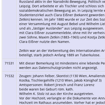
Russland aktiv in der Narodniki-Bewegung. Politisch ve
Leipzig. Dort arbeitete er als Tischler und schloss sich
sozialdemokratischen Bewegung an. In Leipzig lernte 
Studentenzirkel auch Clara Eißner (bekannt geword
Zetkin) kennen. Im Jahr 1880 wurde er zur Zeit des Soz
einer Versammlung mit August Bebel und Wilhelm Li
und als „lästiger Ausländer“ aus Leipzig ausgewiesen. 
mit Clara Eißner zusammenlebte, ohne mit ihr verheira
zwei Söhne, Maxim Zetkin (1883–1965) und Kostja Zetk
Clara Eißner nutzte den Namen.
Zetkin war an der Vorbereitung des Internationalen Ar
beteiligt, starb jedoch Anfang 1889 an Tuberkulose.
71531
Mit dieser Bemerkung ist mindestens eine lebende Per
werden aus Datenschutzgründen nicht angezeigt.
71532
Zeugen: Johann Felber, Skontist (1130 Wien, Amaliens
Kostka, Tischlergehilfe (1210 Wien, Jakob Könighof 3)
Amtspersonen: Robert Jiresch und Franz Lorenz
beide waren bei Geburt röm. kath.
Wilhelm K. Stolz ist aus der Kirche ausgetreten.
Vor der Hochzeit, verlangte er die Dokumente von Ann
Hochzeit im Rathaus anzumelden. Vorher hat er jedoc