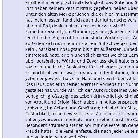
erfüllte ihn, eine prachtvolle Fähigkeit, das Gute und
ihm neben seinem Pessimismus gegeben, neben über
Unter den alten Merksprüchen, die er hier im Esszi
hat malen lassen, fand sich auch der lutherische Vers: „I
hier auf Erd, denk ja nicht, dass es besser wird!"
Seine hinreißend gute Stimmung, seine glänzende Un
leuchtenden Augen übten eine starke Wirkung aus; Ä
äußerten sich nur mehr in starrem Stillschweigen bei
Sein Charakter unbeugsam bis zum äußersten, unbedi
eintretend, hatte er ein unendlich zartes weiches Gem
über persönliche Würde und Zuverlässigkeit hatte er 
sagen, altmodische Ansichten, für sich zuerst, aber au
So machtvoll wie er war, so war auch der Rahmen, den 
geben er gewusst hat, sein Haus und sein Lebensstil.
Das Haus, das er in seiner ererbten Vorliebe für Nürn
gestaltet hat, wurde wirklich der Ausdruck seines Wese
behaglich, großzügig; das Leben drin verlief gleichmäß
von Arbeit und Erfolg. Nach außen im Alltag anspruc
großzügig im Geben und Gewähren; reichlich im Alltag
Gastlichkeit, frohe bewegte Feste. Zu meiner Zeit war
stiller geworden, ich erlebte nur einzelne häusliche Ga
Besonders strahlend stehen vor mir die Feste, an dene
Freude hatte - die Familienfeste, die nach jeder Seite
und vollendet schön verliefen.