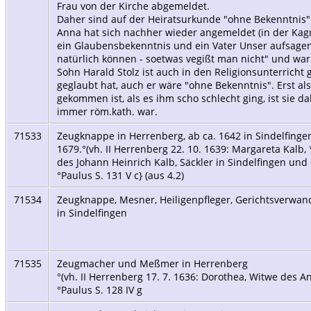
Frau von der Kirche abgemeldet.
Daher sind auf der Heiratsurkunde "ohne Bekenntnis"
Anna hat sich nachher wieder angemeldet (in der Kagr
ein Glaubensbekenntnis und ein Vater Unser aufsage
natürlich können - soetwas vegißt man nicht" und w
Sohn Harald Stolz ist auch in den Religionsunterrich
geglaubt hat, auch er wäre "ohne Bekenntnis". Erst als
gekommen ist, als es ihm scho schlecht ging, ist sie 
immer röm.kath. war.
71533
Zeugknappe in Herrenberg, ab ca. 1642 in Sindelfinge
1679.°(vh. II Herrenberg 22. 10. 1639: Margareta Kalb, 
des Johann Heinrich Kalb, Säckler in Sindelfingen und
°Paulus S. 131 V c} (aus 4.2)
71534
Zeugknappe, Mesner, Heiligenpfleger, Gerichtsverwan
in Sindelfingen
71535
Zeugmacher und Meßmer in Herrenberg
°(vh. II Herrenberg 17. 7. 1636: Dorothea, Witwe des A
°Paulus S. 128 IV g