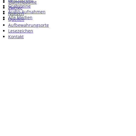
Geschichten
Stammbäume
Grabsteine
Zweige
Audio-Aufnahmen
Notizen
Alle Medien
Quellen
Aufbewahrungsorte
Lesezeichen
Kontakt