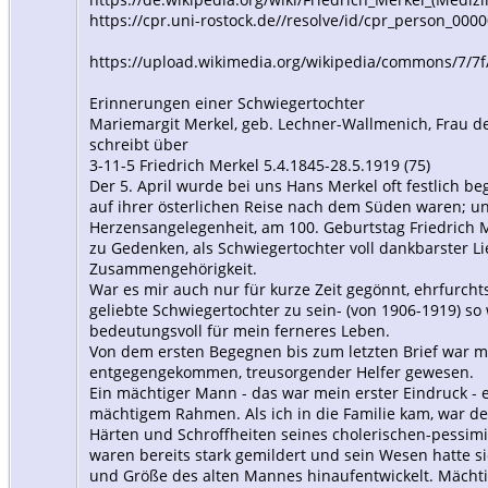
https://cpr.uni-rostock.de//resolve/id/cpr_person_000
https://upload.wikimedia.org/wikipedia/commons/7/7f
Erinnerungen einer Schwiegertochter
Mariemargit Merkel, geb. Lechner-Wallmenich, Frau de
schreibt über
3-11-5 Friedrich Merkel 5.4.1845-28.5.1919 (75)
Der 5. April wurde bei uns Hans Merkel oft festlich b
auf ihrer österlichen Reise nach dem Süden waren; und
Herzensangelegenheit, am 100. Geburtstag Friedrich M
zu Gedenken, als Schwiegertochter voll dankbarster L
Zusammengehörigkeit.
War es mir auch nur für kurze Zeit gegönnt, ehrfurcht
geliebte Schwiegertochter zu sein- (von 1906-1919) so
bedeutungsvoll für mein ferneres Leben.
Von dem ersten Begegnen bis zum letzten Brief war mir
entgegengekommen, treusorgender Helfer gewesen.
Ein mächtiger Mann - das war mein erster Eindruck - 
mächtigem Rahmen. Als ich in die Familie kam, war der 
Härten und Schroffheiten seines cholerischen-pessi
waren bereits stark gemildert und sein Wesen hatte si
und Größe des alten Mannes hinaufentwickelt. Mächt