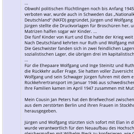
...
Obwohl politischen Flüchtlingen noch bis Anfang 1945 po
verboten war, wurde auch in Schweden das „Nationalk
Deutschland“ (NKFD) gegründet, Jürgen und Wolfgang 
Jürgen stellte die Druckvorlagen für Broschüren her,
Matrizen halfen sogar wir Kinder. ...
Die fünf Kinder von Kurt und Else hatte der Krieg wei
Nach Deutschland kehrten nur Ruth und Wolfgang mit 
Die Geschwister fanden sich in zwei feindlichen Lager
sozialistischen Lager, die übrigen drei im kapitalistisc
...
Für die Ehepaare Wolfgang und Inge Steinitz und Ruth
die Rückkehr außer Frage. Sie hatten voller Zuversicht
Wolfgang und sein Schwager Jürgen fuhren mit dem e
Rückkehrertransport im Januar 1946 aus schwedischer
Ihre Familien kamen im April 1947 zusammen mit Mutte
Mein Cousin Jan Peters hat den Briefwechsel zwische
aus dem zerstörten Berlin und ihren Frauen in Stock
herausgegeben.
Jürgen und Wolfgang stürzten sich sofort mit Elan in d
wurde verantwortlich für den Neuaufbau des Hochsch
gleichermaßen mit Wilhelm Pieck zu konferieren, wie Gl