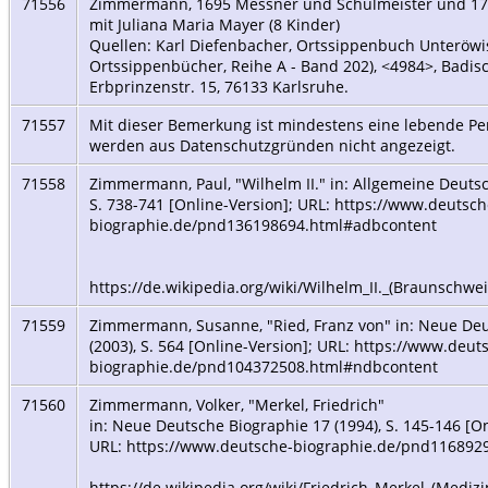
71556
Zimmermann, 1695 Messner und Schulmeister und 173
mit Juliana Maria Mayer (8 Kinder)
Quellen: Karl Diefenbacher, Ortssippenbuch Unteröw
Ortssippenbücher, Reihe A - Band 202), <4984>, Badis
Erbprinzenstr. 15, 76133 Karlsruhe.
71557
Mit dieser Bemerkung ist mindestens eine lebende Per
werden aus Datenschutzgründen nicht angezeigt.
71558
Zimmermann, Paul, "Wilhelm II." in: Allgemeine Deutsc
S. 738-741 [Online-Version]; URL: https://www.deutsch
biographie.de/pnd136198694.html#adbcontent
https://de.wikipedia.org/wiki/Wilhelm_II._(Braunschw
71559
Zimmermann, Susanne, "Ried, Franz von" in: Neue Deu
(2003), S. 564 [Online-Version]; URL: https://www.deut
biographie.de/pnd104372508.html#ndbcontent
71560
Zimmermann, Volker, "Merkel, Friedrich"
in: Neue Deutsche Biographie 17 (1994), S. 145-146 [On
URL: https://www.deutsche-biographie.de/pnd116892
https://de.wikipedia.org/wiki/Friedrich_Merkel_(Medizi