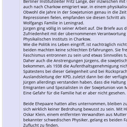
Berliner Institutsleiter Fritz Lange, der inzwischen mi
auch nach Charkow emigriert war, in einem physikalis
Obwohl die Jahre in der Sowjetunion genau in die Zeit
Repressionen fielen, empfanden sie diesen Schritt als
Wolfgangs Familie in Leningrad.
Jürgen ging völlig in seiner Arbeit auf. Die Briefe aus 
Zufriedenheit mit der übernommenen Verantwortung
Physikalischen Instituts in Charkow.
Wie die Politik ins Leben eingriff, ist nachträglich nich
beiden machten keine schlechten Erfahrungen. Sie fr
Faschismus entronnen zu sein und etwas Sinnvolles t
Daher auch die Anstrengungen Jürgens, die sowjetisch
bekommen, als 1938 die Aufenthaltsgenehmigung nich
Spätestens bei dieser Gelegenheit und bei Rücksprac
Auslandsleitung der KPD, zuletzt dann bei der verfüg
Jürgen allerdings verstanden haben, dass die Haltun
Emigranten und Spezialisten in der Sowjetunion von 
Eine Gefahr für die Familie hat er aber nicht gesehen.
Beide Ehepaare hatten alles unternommen, bleiben zu
sich wirklich keiner Bedrohung bewusst zu sein. Mit H
Oskar Klein, einem entfernten Verwandten aus Mutter 
bekannter schwedischen Physiker, gelang es beiden F
Zuflucht zu finden.