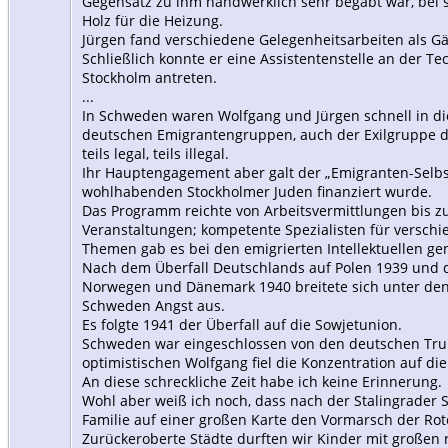
Gegensatz zu ihm handwerklich sehr begabt war, bei
Holz für die Heizung.
Jürgen fand verschiedene Gelegenheitsarbeiten als Gä
Schließlich konnte er eine Assistentenstelle an der T
Stockholm antreten.
...
In Schweden waren Wolfgang und Jürgen schnell in die
deutschen Emigrantengruppen, auch der Exilgruppe d
teils legal, teils illegal.
Ihr Hauptengagement aber galt der „Emigranten-Selbst
wohlhabenden Stockholmer Juden finanziert wurde.
Das Programm reichte von Arbeitsvermittlungen bis zu
Veranstaltungen; kompetente Spezialisten für verschi
Themen gab es bei den emigrierten Intellektuellen gen
Nach dem Überfall Deutschlands auf Polen 1939 und 
Norwegen und Dänemark 1940 breitete sich unter den
Schweden Angst aus.
Es folgte 1941 der Überfall auf die Sowjetunion.
Schweden war eingeschlossen von den deutschen Trup
optimistischen Wolfgang fiel die Konzentration auf die
An diese schreckliche Zeit habe ich keine Erinnerung.
Wohl aber weiß ich noch, dass nach der Stalingrader 
Familie auf einer großen Karte den Vormarsch der Rot
Zurückeroberte Städte durften wir Kinder mit großen 