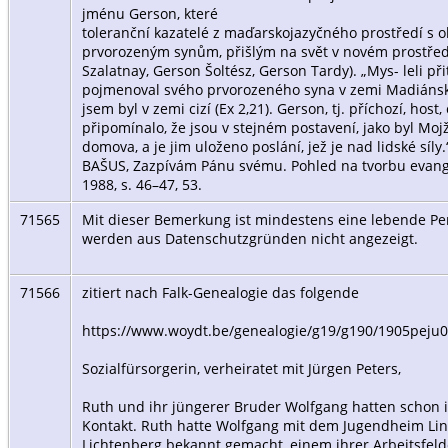
jménu Gerson, které
toleranční kazatelé z maďarskojazyčného prostředí s o
prvorozeným synům, přišlým na svět v novém prostřed
Szalatnay, Gerson Šoltész, Gerson Tardy). „Mys- leli př
pojmenoval svého prvorozeného syna v zemi Madiánské,
jsem byl v zemi cizí (Ex 2,21). Gerson, tj. příchozí, host
připomínalo, že jsou v stejném postavení, jako byl Mojží
domova, a je jim uloženo poslání, jež je nad lidské síly
BAŠUS, Zazpívám Pánu svému. Pohled na tvorbu evange
1988, s. 46–47, 53.
71565
Mit dieser Bemerkung ist mindestens eine lebende Per
werden aus Datenschutzgründen nicht angezeigt.
71566
zitiert nach Falk-Genealogie das folgende
https://www.woydt.be/genealogie/g19/g190/1905peju
Sozialfürsorgerin, verheiratet mit Jürgen Peters,
Ruth und ihr jüngerer Bruder Wolfgang hatten schon i
Kontakt. Ruth hatte Wolfgang mit dem Jugendheim Lin
Lichtenberg bekannt gemacht, einem ihrer Arbeitsfelde