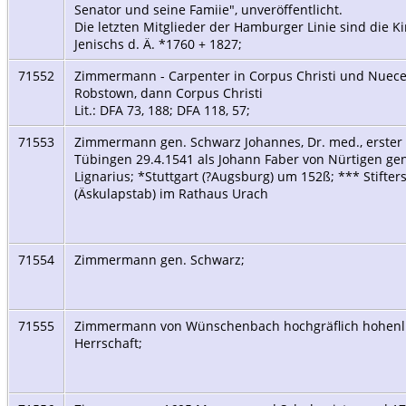
Senator und seine Famiie", unveröffentlicht.
Die letzten Mitglieder der Hamburger Linie sind die K
Jenischs d. Ä. *1760 + 1827;
71552
Zimmermann - Carpenter in Corpus Christi und Nuece
Robstown, dann Corpus Christi
Lit.: DFA 73, 188; DFA 118, 57;
71553
Zimmermann gen. Schwarz Johannes, Dr. med., erster w
Tübingen 29.4.1541 als Johann Faber von Nürtigen g
Lignarius; *Stuttgart (?Augsburg) um 152ß; *** Stift
(Äskulapstab) im Rathaus Urach
71554
Zimmermann gen. Schwarz;
71555
Zimmermann von Wünschenbach hochgräflich hohenl.
Herrschaft;