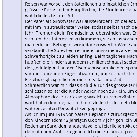
Reisen war vorbei , den österlichen u.pfingstlichen Er
grössere Reise in den Hauptferien, die Studienreise 
wohl die letzte ihrer Art.
Der Vater als Grossvater war ausserordentlich beliebt,
mit ihm in zutraulichster Weise, sodass selbst nach d
jährl.Trennung kein Fremdsein zu überwinden war. Er 
sich um ihre Interessen zu kümmern, sie anzuspornen,
manierliches Betragen, wozu dankenswerter Weise au
verständliche Sprechen rechnete, umso mehr, als er 
Schwerhörigkeit zu leiden anfing. Beim täglichen Nac
hüpften die Kinder samt dem Familienschnauzl seele
der geduldig mit an der Eisenbahnschranke den spa
vorüberfahrenden Zuges abwartete, um zur nächsten z
Erziehunsgfragen lieh er mir stets Rat und Zeit.
Schmerzlich war mir, dass sich die Tür des grosselter
schliessen sollte; die Kinder waren noch zu klein, um
Atmosphäre dort zu erfassen; was ich durch erzählen
wachhalten konnte, hat in ihnen vielleicht doch ein bl
wahren, echten Persönlichkeit geprägt.
Als ich im Juni 1919 von Vaters Begräbnis zurückgeko
den Kindern (dem 12 jährigen u.dem 7 jährigen) ein B
Reden am Sarg, dem andachtsvollen, feierlichen Akt 
dem offenen Grab ..zu geben. ich merkte am aufpasss