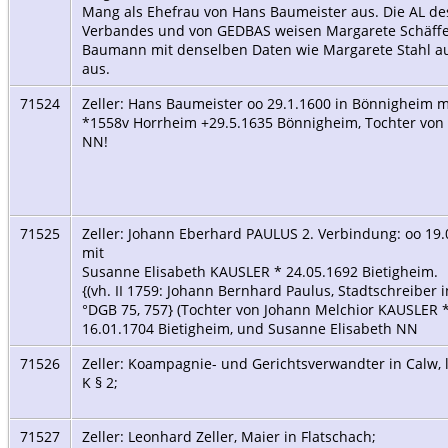
Mang als Ehefrau von Hans Baumeister aus. Die AL des
Verbandes und von GEDBAS weisen Margarete Schäffel 
Baumann mit denselben Daten wie Margarete Stahl aus
aus.
71524
Zeller: Hans Baumeister oo 29.1.1600 in Bönnigheim m
*1558v Horrheim +29.5.1635 Bönnigheim, Tochter von S
NN!
71525
Zeller: Johann Eberhard PAULUS 2. Verbindung: oo 19
mit
Susanne Elisabeth KAUSLER * 24.05.1692 Bietigheim.
{(vh. II 1759: Johann Bernhard Paulus, Stadtschreiber
°DGB 75, 757} (Tochter von Johann Melchior KAUSLER 
16.01.1704 Bietigheim, und Susanne Elisabeth NN
71526
Zeller: Koampagnie- und Gerichtsverwandter in Calw, 
K § 2;
71527
Zeller: Leonhard Zeller, Maier in Flatschach;