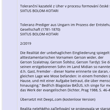
Toleranční kazatelé z Uher v procesu formování české 
SIXTUS BOLOM-KOTARI
Toleranz-Prediger aus Ungarn im Prozess der Entsteh
Gesellschaft (1781-1870)
SIXTUS BOLOM-KOTARI
2/2019
Die Realität der unbehaglichen Eingliederung spiegelt
alttestamentarischen Vornamen Gerson wider, der
Gerson Szalatnay, Gerson Šoltész, Gerson Tardy): Sie 
seinen erstgeborenen Sohn im Land Midian so nannte, 
d.h. Gast, Fremder - dieser Name erinnerte sie daran, 
gleichen Lage wie Mose befanden: in einem fremden L
Hause, und mit einer Aufgabe betraut, die über mensc
hinausging.“ Bedřich Blagoslav BAŠUS, Ich singe für me
das Werk der evangelischen Dichter, Prag 1988, S. 46-4
Übersetzt mit DeepL.com (kostenlose Version)
Realita nelehkého začleňování se projevovala ve star