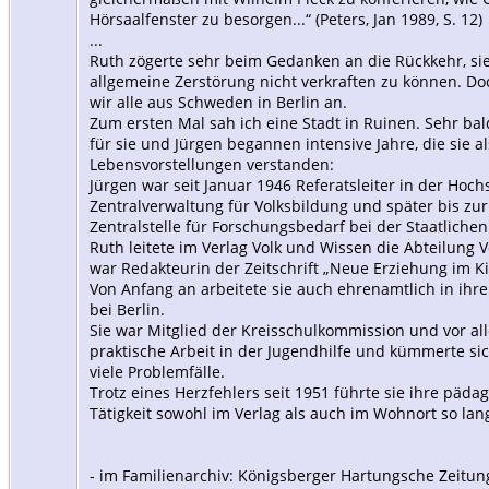
Hörsaalfenster zu besorgen...“ (Peters, Jan 1989, S. 12)
...
Ruth zögerte sehr beim Gedanken an die Rückkehr, sie 
allgemeine Zerstörung nicht verkraften zu können. Do
wir alle aus Schweden in Berlin an.
Zum ersten Mal sah ich eine Stadt in Ruinen. Sehr ba
für sie und Jürgen begannen intensive Jahre, die sie al
Lebensvorstellungen verstanden:
Jürgen war seit Januar 1946 Referatsleiter in der Hoc
Zentralverwaltung für Volksbildung und später bis zur
Zentralstelle für Forschungsbedarf bei der Staatliche
Ruth leitete im Verlag Volk und Wissen die Abteilung
war Redakteurin der Zeitschrift „Neue Erziehung im K
Von Anfang an arbeitete sie auch ehrenamtlich in ih
bei Berlin.
Sie war Mitglied der Kreisschulkommission und vor alle
praktische Arbeit in der Jugendhilfe und kümmerte si
viele Problemfälle.
Trotz eines Herzfehlers seit 1951 führte sie ihre pädag
Tätigkeit sowohl im Verlag als auch im Wohnort so lang
- im Familienarchiv: Königsberger Hartungsche Zeitun