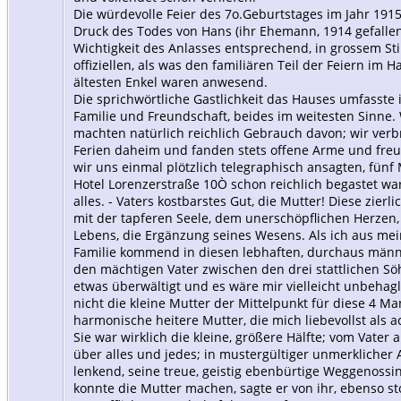
Die würdevolle Feier des 7o.Geburtstages im Jahr 191
Druck des Todes von Hans (ihr Ehemann, 1914 gefallen),
Wichtigkeit des Anlasses entsprechend, in grossem Sti
offiziellen, als was den familiären Teil der Feiern im H
ältesten Enkel waren anwesend.
Die sprichwörtliche Gastlichkeit das Hauses umfasste
Familie und Freundschaft, beides im weitesten Sinne.
machten natürlich reichlich Gebrauch davon; wir verb
Ferien daheim und fanden stets offene Arme und freud
wir uns einmal plötzlich telegraphisch ansagten, fün
Hotel Lorenzerstraße 10Ò schon reichlich begastet war
alles. - Vaters kostbarstes Gut, die Mutter! Diese zierli
mit der tapferen Seele, dem unerschöpflichen Herzen, 
Lebens, die Ergänzung seines Wesens. Als ich aus meine
Familie kommend in diesen lebhaften, durchaus männli
den mächtigen Vater zwischen den drei stattlichen Sö
etwas überwältigt und es wäre mir vielleicht unbehag
nicht die kleine Mutter der Mittelpunkt für diese 4 M
harmonische heitere Mutter, die mich liebevollst als 
Sie war wirklich die kleine, größere Hälfte; vom Vater an
über alles und jedes; in mustergültiger unmerklicher 
lenkend, seine treue, geistig ebenbürtige Weggenossi
konnte die Mutter machen, sagte er von ihr, ebenso sto