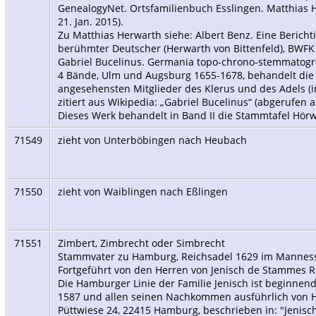
GenealogyNet. Ortsfamilienbuch Esslingen. Matthias 
21. Jan. 2015).
Zu Matthias Herwarth siehe: Albert Benz. Eine Berich
berühmter Deutscher (Herwarth von Bittenfeld), BWFK 
Gabriel Bucelinus. Germania topo-chrono-stemmatogra
4 Bände, Ulm und Augsburg 1655-1678, behandelt d
angesehensten Mitglieder des Klerus und des Adels (in
zitiert aus Wikipedia: „Gabriel Bucelinus“ (abgerufen 
Dieses Werk behandelt in Band II die Stammtafel Hör
71549
zieht von Unterböbingen nach Heubach
71550
zieht von Waiblingen nach Eßlingen
71551
Zimbert, Zimbrecht oder Simbrecht
Stammvater zu Hamburg, Reichsadel 1629 im Mannes
Fortgeführt von den Herren von Jenisch de Stammes R
Die Hamburger Linie der Familie Jenisch ist beginnend
1587 und allen seinen Nachkommen ausführlich von He
Püttwiese 24, 22415 Hamburg, beschrieben in: "Jenisc