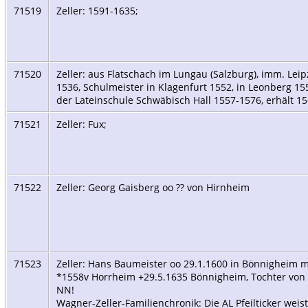
71519
Zeller: 1591-1635;
71520
Zeller: aus Flatschach im Lungau (Salzburg), imm. Leip
1536, Schulmeister in Klagenfurt 1552, in Leonberg 15
der Lateinschule Schwäbisch Hall 1557-1576, erhält 
71521
Zeller: Fux;
71522
Zeller: Georg Gaisberg oo ?? von Hirnheim
71523
Zeller: Hans Baumeister oo 29.1.1600 in Bönnigheim m
*1558v Horrheim +29.5.1635 Bönnigheim, Tochter von S
NN!
Wagner-Zeller-Familienchronik: Die AL Pfeilticker weis