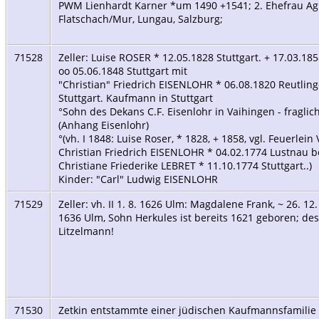
PWM Lienhardt Karner *um 1490 +1541; 2. Ehefrau Agn
Flatschach/Mur, Lungau, Salzburg;
71528
Zeller: Luise ROSER * 12.05.1828 Stuttgart. + 17.03.18
oo 05.06.1848 Stuttgart mit
"Christian" Friedrich EISENLOHR * 06.08.1820 Reutling
Stuttgart. Kaufmann in Stuttgart
°Sohn des Dekans C.F. Eisenlohr in Vaihingen - fraglich
(Anhang Eisenlohr)
°(vh. I 1848: Luise Roser, * 1828, + 1858, vgl. Feuerlein V
Christian Friedrich EISENLOHR * 04.02.1774 Lustnau b
Christiane Friederike LEBRET * 11.10.1774 Stuttgart..)
Kinder: "Carl" Ludwig EISENLOHR
71529
Zeller: vh. II 1. 8. 1626 Ulm: Magdalene Frank, ~ 26. 12.
1636 Ulm, Sohn Herkules ist bereits 1621 geboren; de
Litzelmann!
71530
Zetkin entstammte einer jüdischen Kaufmannsfamilie 