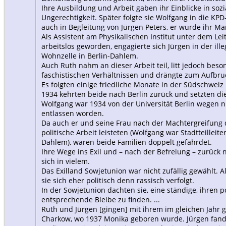
Ihre Ausbildung und Arbeit gaben ihr Einblicke in soz
Ungerechtigkeit. Später folgte sie Wolfgang in die K
auch in Begleitung von Jürgen Peters, er wurde ihr Ma
Als Assistent am Physikalischen Institut unter dem Lei
arbeitslos geworden, engagierte sich Jürgen in der ill
Wohnzelle in Berlin-Dahlem.
Auch Ruth nahm an dieser Arbeit teil, litt jedoch beso
faschistischen Verhältnissen und drängte zum Aufbru
Es folgten einige friedliche Monate in der Südschweiz u
1934 kehrten beide nach Berlin zurück und setzten die i
Wolfgang war 1934 von der Universität Berlin wegen n
entlassen worden.
Da auch er und seine Frau nach der Machtergreifung d
politische Arbeit leisteten (Wolfgang war Stadtteillei
Dahlem), waren beide Familien doppelt gefährdet.
Ihre Wege ins Exil und – nach der Befreiung – zurück
sich in vielem.
Das Exilland Sowjetunion war nicht zufällig gewählt. 
sie sich eher politisch denn rassisch verfolgt.
In der Sowjetunion dachten sie, eine ständige, ihren p
entsprechende Bleibe zu finden. ...
Ruth und Jürgen [gingen] mit ihrem im gleichen Jahr
Charkow, wo 1937 Monika geboren wurde. Jürgen fand