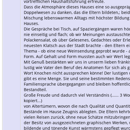
vortrefflichen Haushaltsführung erfreute.
Dass die Atmosphäre dieses Hauses eine so ausgepräg
Doppelwesen zu danken, das die Eltern bildeten,; beid
Mischung lebenswarmen Alltags mit höchster Bildung
Hauses.
Die Gespräche bei Tisch, auf Spaziergängen waren hö
nie einseitig und flach; ob wir Meinungen austauscht
Polackensalat, ob über Gelesenes, Gedachtes oder Erle
neuesten Klatsch aus der Stadt brachte - den Eltern 
Thema - ob eine neue Weinsendung geprobt wurde - a
Form. Auf Gehalt und Form mussten auch wir Wert leg
Mit Genuß bestärkten wir uns in unserm lieben fränki
lustig wie Vater den Beruf des Anatomen für sich als ge
Wort Knochen nicht aussprechen könne! Der lustigen
gibt es eine Menge. Sie und seine bestimmten Redens
Familiensprache übergegangen und bleiben hoffentli
Bestandteil.
Große Freude und dadurch viel Verständnis (...... 3 Wor
kopiert...)
von Altertümern, wovon die nach Qualität und Quanti
Bestände im Hause Zeugnis ablegten. Die Eltern kehrt
vielen Reisen zurück, ohne neue Schätze mitzubringen
der Besitz von ausgezeichneten graphischen Werken, w
bildende und tönende Kunst wärmstens gepflegt wurde