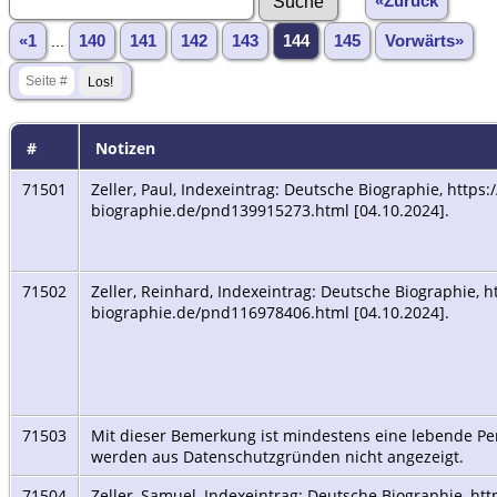
«Zurück
«1
...
140
141
142
143
144
145
Vorwärts»
#
Notizen
71501
Zeller, Paul, Indexeintrag: Deutsche Biographie, https
biographie.de/pnd139915273.html [04.10.2024].
71502
Zeller, Reinhard, Indexeintrag: Deutsche Biographie, 
biographie.de/pnd116978406.html [04.10.2024].
71503
Mit dieser Bemerkung ist mindestens eine lebende Per
werden aus Datenschutzgründen nicht angezeigt.
71504
Zeller, Samuel, Indexeintrag: Deutsche Biographie, ht