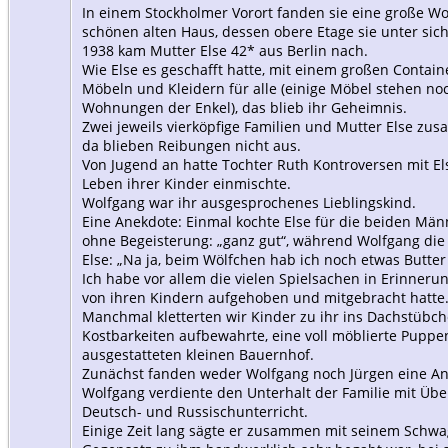
In einem Stockholmer Vorort fanden sie eine große 
schönen alten Haus, dessen obere Etage sie unter sich 
1938 kam Mutter Else 42* aus Berlin nach.
Wie Else es geschafft hatte, mit einem großen Containe
Möbeln und Kleidern für alle (einige Möbel stehen no
Wohnungen der Enkel), das blieb ihr Geheimnis.
Zwei jeweils vierköpfige Familien und Mutter Else z
da blieben Reibungen nicht aus.
Von Jugend an hatte Tochter Ruth Kontroversen mit Else
Leben ihrer Kinder einmischte.
Wolfgang war ihr ausgesprochenes Lieblingskind.
Eine Anekdote: Einmal kochte Else für die beiden Män
ohne Begeisterung: „ganz gut“, während Wolfgang die
Else: „Na ja, beim Wölfchen hab ich noch etwas Butter 
Ich habe vor allem die vielen Spielsachen in Erinneru
von ihren Kindern aufgehoben und mitgebracht hatte
Manchmal kletterten wir Kinder zu ihr ins Dachstübch
Kostbarkeiten aufbewahrte, eine voll möblierte Pupp
ausgestatteten kleinen Bauernhof.
Zunächst fanden weder Wolfgang noch Jürgen eine An
Wolfgang verdiente den Unterhalt der Familie mit Üb
Deutsch- und Russischunterricht.
Einige Zeit lang sägte er zusammen mit seinem Schwa